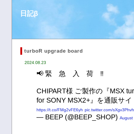
日記β
turboR upgrade board
2024.08.23
📢 緊 急 入 荷 ‼
CHIPART様 ご製作の『MSX turbo
for SONY MSX2+』を通
https://t.co/FMg2vFE6yh
pic.twitter.com/sXgv3Phv
— BEEP (@BEEP_SHOP)
August