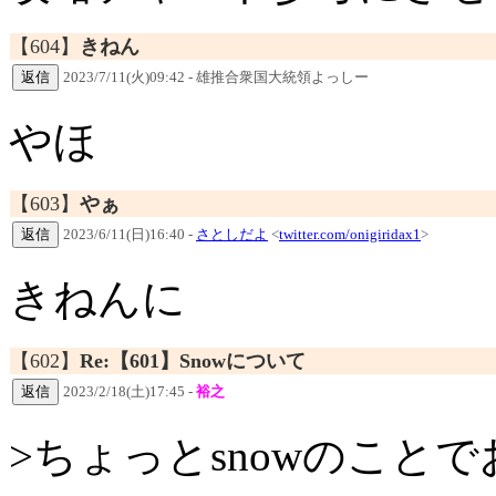
【604】
きねん
2023/7/11(火)09:42 - 雄推合衆国大統領よっしー
やほ
【603】
やぁ
2023/6/11(日)16:40 -
さとしだよ
<
twitter.com/onigiridax1
>
きねんに
【602】
Re:【601】Snowについて
2023/2/18(土)17:45 -
裕之
>ちょっとsnowのことで