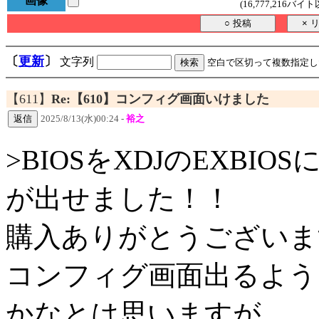
画像
(16,777,216バイ
〔
更新
〕
文字列
空白で区切って複数指定
【611】
Re:【610】コンフィグ画面いけました
2025/8/13(水)00:24 -
裕之
>BIOSをXDJのEXB
が出せました！！
購入ありがとうございま
コンフィグ画面出るよう
かなとは思いますが、