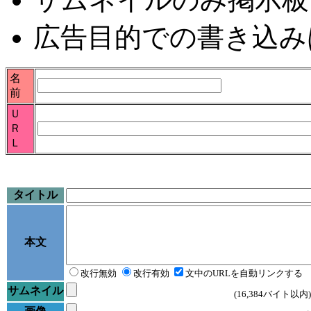
広告目的での書き込み
名
前
Ｕ
Ｒ
Ｌ
タイトル
本文
改行無効
改行有効
文中のURLを自動リンクする
サムネイル
(16,384バイト以内)