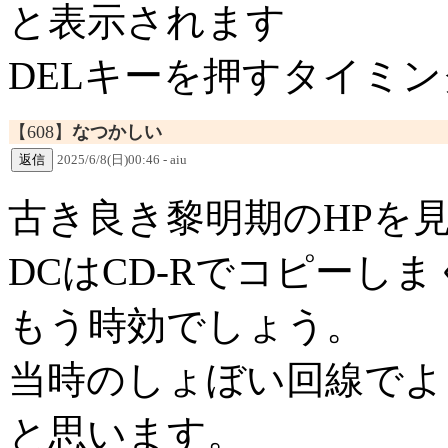
と表示されます
DELキーを押すタイミ
【608】
なつかしい
2025/6/8(日)00:46 - aiu
古き良き黎明期のHPを
DCはCD-Rでコピーし
もう時効でしょう。
当時のしょぼい回線でよ
と思います。