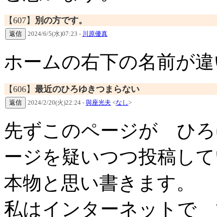
【607】
別の方です。
2024/6/5(水)07:23 -
川原優真
ホームの右下の名前が違
【606】
最近のひろゆきつまらない
2024/2/20(火)22:24 -
與座光夫
<
なし
>
先ずこのページが ひろ
ージを疑いつつ投稿して
本物と思い書きます。
私はインターネットで 