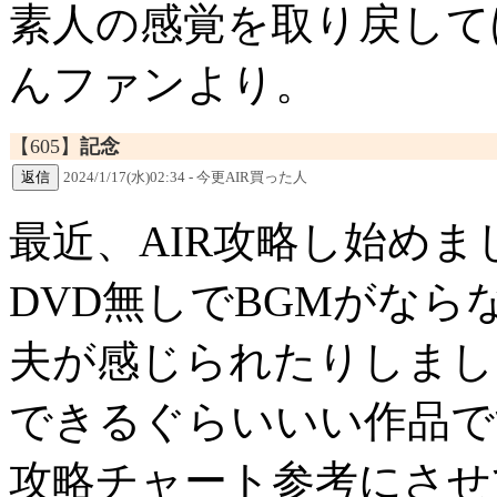
素人の感覚を取り戻して
んファンより。
【605】
記念
2024/1/17(水)02:34 - 今更AIR買った人
最近、AIR攻略し始めま
DVD無しでBGMがな
夫が感じられたりしまし
できるぐらいいい作品で
攻略チャート参考にさせ