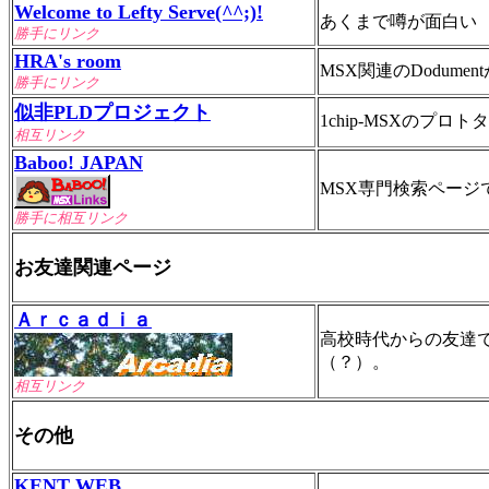
Welcome to Lefty Serve(^^;)!
あくまで噂が面白い
勝手にリンク
HRA's room
MSX関連のDodumen
勝手にリンク
似非PLDプロジェクト
1chip-MSXのプロ
相互リンク
Baboo! JAPAN
MSX専門検索ページ
勝手に相互リンク
お友達関連ページ
Ａｒｃａｄｉａ
高校時代からの友達
（？）。
相互リンク
その他
KENT WEB