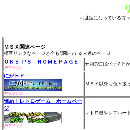
お世話になっている方
ＭＳＸ関連ページ
相互リンクなページと今も頑張ってる人達のページ
ＯＫＥＩ’Ｓ ＨＯＭＥＰＡＧＥ
元祖FAT16パッチと
相互リンク
にがＨＰ
ＭＳＸ以外も色々扱
相互リンク
進め！レトロゲーム ホームペー
ジ
レトロ機やレアハー
相互リンク